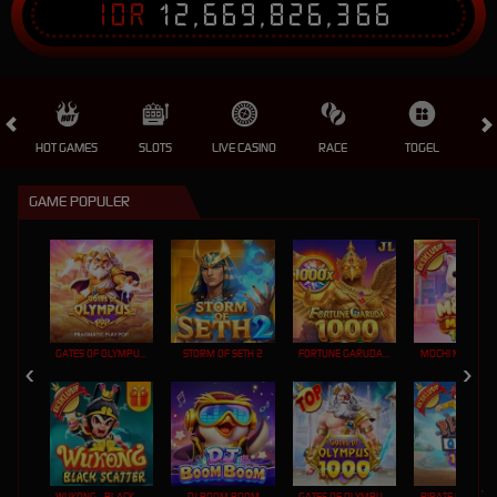
IDR
12,669,826,366
HOT GAMES
SLOTS
LIVE CASINO
RACE
TOGEL
OL
GAME POPULER
GATES OF OLYMPUS POP
STORM OF SETH 2
FORTUNE GARUDA 1000
MOCHI MANIA 1
WUKONG - BLACK SCATTER
DJ BOOM BOOM
GATES OF OLYMPUS 1000
PIRATE QUEST 1