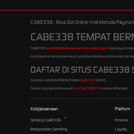
CABE338 : Situs Slot Online Viral Metode Paymen
CABE338 TEMPAT BERMA
CABE338
Sudah Memiliki lisensi resmi dan sudah di akui
terpercaya di ind
Anda bisa memainkan permainan yang bisa dimainkan dimana saja dan ka
DAFTAR DI SITUS CABE338
SILAKAN LAKUKAN PENDAFTARAN
CABE338
GRATIS.
Segera hubungi kontak kami di
Live Chat CABE338
maupun Whatsapp.
Kebijaksanaan
Platform
Tentang CABE338
Promosi
Responsible Gambling
Loyalty