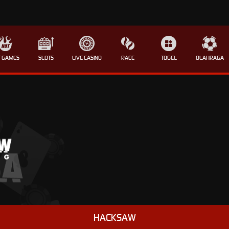
T GAMES
SLOTS
LIVE CASINO
RACE
TOGEL
OLAHRAGA
zeq****95 Berhasil Withdraw IDR 1.152.000
HACKSAW