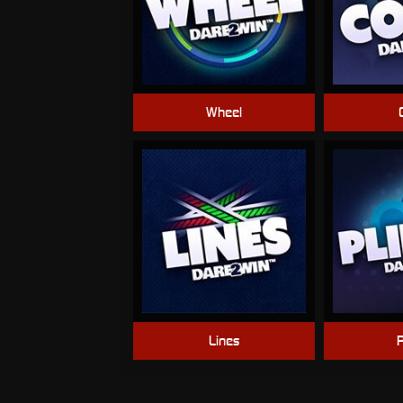
Wheel
Lines
P