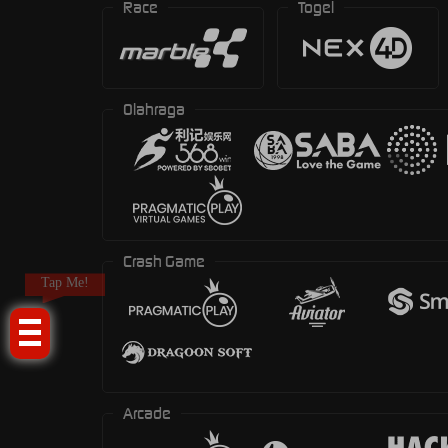
Race
Togel
Olahraga
Crash Game
Tap Me!
Arcade