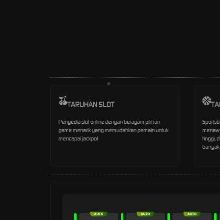
TARUHAN SLOT
TA
Penyedia slot online dengan beragam pilihan
Sportsb
game menarik yang memudahkan pemain untuk
menawar
mencapai jackpot
tinggi,
banyak 