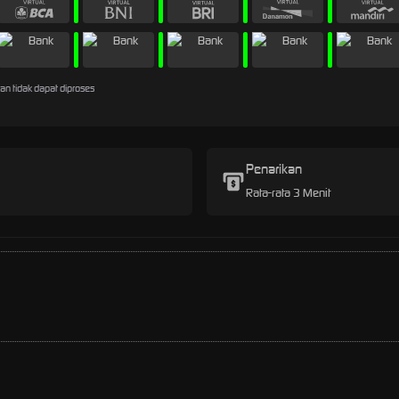
an tidak dapat diproses
Penarikan
Rata-rata 3 Menit