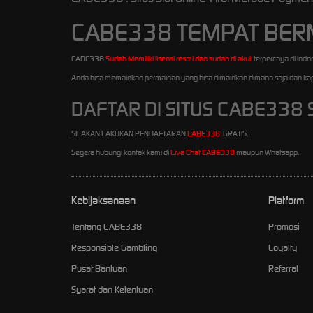
CABE338 TEMPAT BERMA
CABE338
Sudah Memiliki lisensi resmi dan sudah di akui
terpercaya di ind
Anda bisa memainkan permainan yang bisa dimainkan dimana saja dan ka
DAFTAR DI SITUS CABE338
SILAKAN LAKUKAN PENDAFTARAN
CABE338
GRATIS.
Segera hubungi kontak kami di
Live Chat CABE338
maupun Whatsapp.
Kebijaksanaan
Platform
Tentang CABE338
Promosi
Responsible Gambling
Loyalty
Pusat Bantuan
Referral
Syarat dan Ketentuan