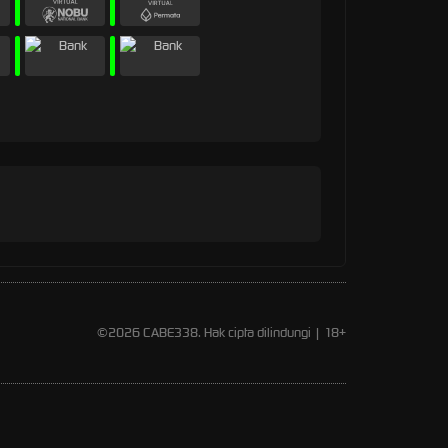
©2026 CABE338. Hak cipta dilindungi | 18+