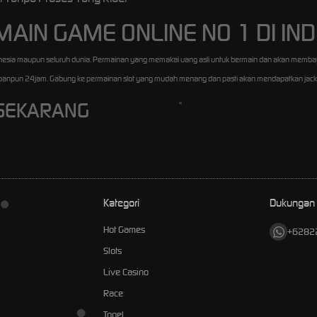
IN GAME ONLINE NO 1 DI IN
onesia maupun seluruh dunia. Permainan yang memakai uang asli untuk bermain dan akan me
panpun 24jam. Gabung ke permainan slot yang mudah menang dan pasti akan mendapatkan jackp
 SEKARANG
Kategori
Dukungan
Hot Games
+6282
Slots
Live Casino
Race
Togel