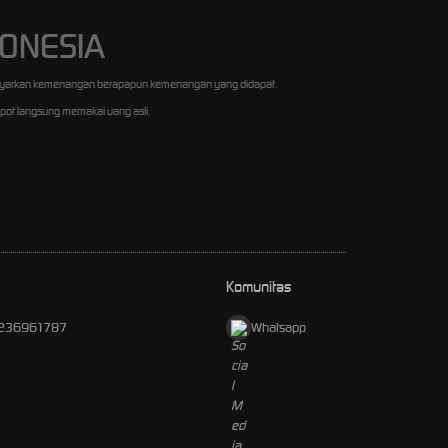
DONESIA
mbayarkan kemenangan berapapun kemenangan yang didapat.
ot langsung memakai uang asli.
Komunitas
236961787
Whatsapp