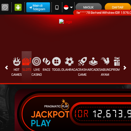
Main di
MASUK
DAFTAR
Telegram
far****78 Berhasil Withdraw IDR 1.976
HOT
SLOTS
LIVE
RACE
TOGEL
OLAHRAGA
CRASH
ARCADE
SABUNG
PROMOSI
GAMES
CASINO
GAME
AYAM
IDR
12,673,
JACKPOT
PLAY