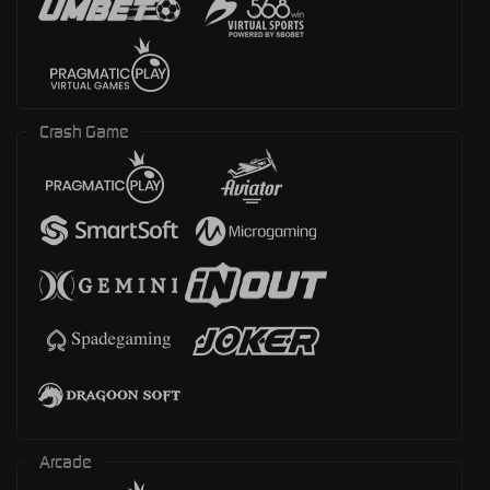
Crash Game
Arcade