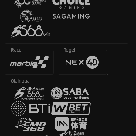
Race
Togel
Olahraga