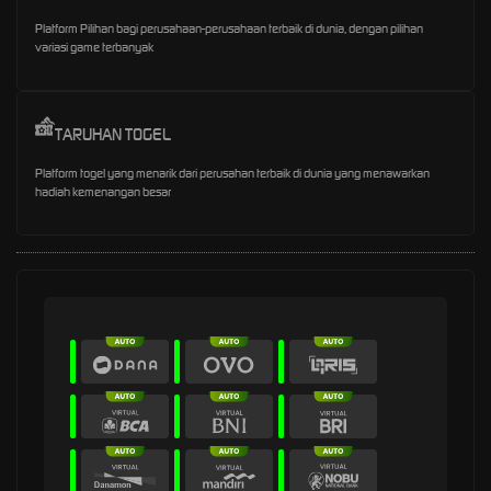
Platform Pilihan bagi perusahaan-perusahaan terbaik di dunia, dengan pilihan
variasi game terbanyak
TARUHAN TOGEL
Platform togel yang menarik dari perusahan terbaik di dunia yang menawarkan
hadiah kemenangan besar