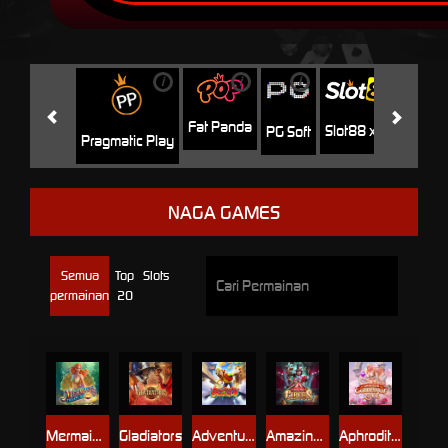
i
i
i
i
i
Facha
Fat Panda
Slot88 x PP
PG Soft
Pragmatic Play
NAGA GAMES
Semua
Top
Slots
permainan
20
Mermaid's Treasure
Gladiators
Adventures Of Caramelo
Amazing Circus
Aphrodite - Goddess of Love