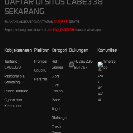
DAFTAR DI SITUS CABE338
SEKARANG
SILAKAN LAKUKAN PENDAFTARAN
CABE338
GRATIS.
Segera hubungi kontak kami di
Live Chat CABE338
maupun Whatsapp.
Kebijaksanaan
Platform
Kategori
Dukungan
Komunitas
Tentang
Promosi
Hot
+6282236
Whatsa
CABE338
Games
961787
pp
Loyalty
Responsible
Slots
Referral
Gambling
Live
Pusat Bantuan
Casino
Syarat dan
Race
Ketentuan
Togel
Olahraga
Crash
Game