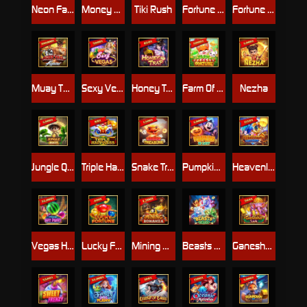
Neon Fantasy
Money Dragon
Tiki Rush
Fortune Jewels II
Fortune Jewels I
Muay Thai Fighter
Sexy Vegas
Honey Trap
Farm Of Fortune
Nezha
Jungle Quest
Triple Happiness
Snake Treasure
Pumpkins Go Lucky
Heavenly Fortunes 2
Vegas Hot Fruit
Lucky Fortune
Mining Bonanza
Beasts Of Luck
Ganesha Luck