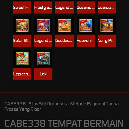
Sweet Frenzy
Frosty and Flamy
Legend Of Eagle
Oceanic Melodies
Guardian of the Museum
Safari Blitz
Legend of Nian
Goddess Of Egypt
Heavenly Fortunes
Nutty Riches
Leprechaun Bonanza
Loki
CABE338 : Situs Slot Online Viral Metode Payment Tanpa
Proses Yang Ribet
CABE338 TEMPAT BERMAIN