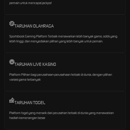
pemain untuk mencapai jackpot
TARUHAN OLAHRAGA
Sportsbook Gaming Platform Terbaik menawarkan lebih banyak game, odds yang
lebih tinggi, dan menyediakan pilihan yang lebih banyak untuk pemain.
TARUHAN LIVE KASINO
Platform Pilihan bagi perusahaan-perusahaan terbaik di dunia, dengan pilihan
variasi game terbanyak
TARUHAN TOGEL
Platform togel yang menarik dari perusahan terbaik di dunia yang menawarkan
hadiah kemenangan besar