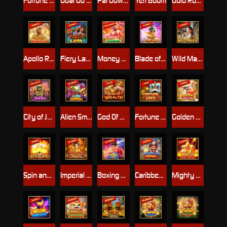
Fortune Jewels III
Goal Go Win
Pai Gow Ways
Yeti Boom
Gold Rush Cowboys
Apollo Ray of Luck
Fiery Lava
Money Empire
Blade of Fortune
Wild Mafia
City of Jewels
Alien Smash
God Of Wealth
Fortune Lions
Golden Horse Ride
Spin and Win
Imperial Majesty
Boxing Fury
Caribbean Riches
Mighty Sevens