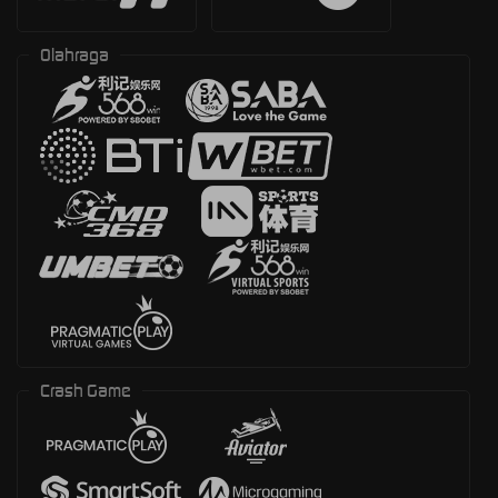
Olahraga
Crash Game