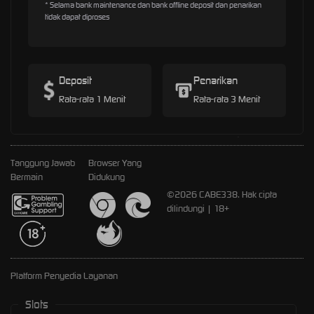
* Selama bank maintenance dan bank offline deposit dan penarikan
tidak dapat diproses
Deposit
Penarikan
Rata-rata 1 Menit
Rata-rata 3 Menit
Tanggung Jawab
Browser Yang
Bermain
Didukung
©2026 CABE338. Hak cipta
dilindungi | 18+
Platform Penyedia Layanan
Slots