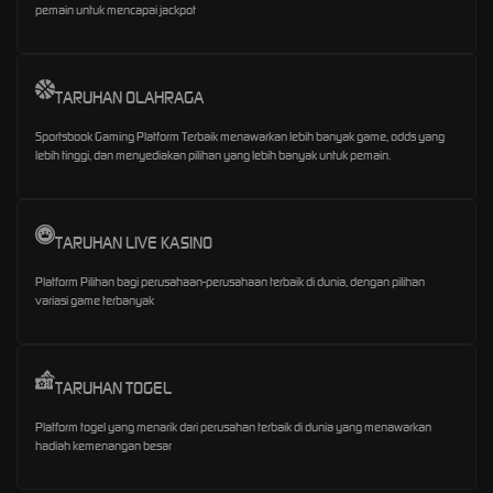
pemain untuk mencapai jackpot
TARUHAN OLAHRAGA
Sportsbook Gaming Platform Terbaik menawarkan lebih banyak game, odds yang
lebih tinggi, dan menyediakan pilihan yang lebih banyak untuk pemain.
TARUHAN LIVE KASINO
Platform Pilihan bagi perusahaan-perusahaan terbaik di dunia, dengan pilihan
variasi game terbanyak
TARUHAN TOGEL
Platform togel yang menarik dari perusahan terbaik di dunia yang menawarkan
hadiah kemenangan besar