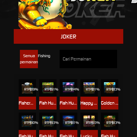
JOKER
Semua
Fishing
permainan
RTP
89%
RTP
91%
RTP
84%
RTP
81%
RTP
83%
Fisherman's Wharf
Fish Hunter Insect Paradise
Fish Hunter 2 EX-Pro
Happy Fish 5
Golden Toad Fish Hunting
RTP
90%
RTP
93%
RTP
81%
RTP
93%
RTP
83%
Fish Hunting: Da Sheng Nao Hai
Fish Hunting: Yao Qian Shu
Fish Hunter 2 EX-Novice
Lucky Wheel
Fish Hunter Monster Awaken