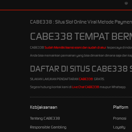
CABE338 : Situs Slot Online Viral Metode Paymen
CABE338 TEMPAT BERMA
CABE338
Sudah Memiliki lisensi resmi dan sudah di akui
terpercaya di ind
Anda bisa memainkan permainan yang bisa dimainkan dimana saja dan ka
DAFTAR DI SITUS CABE338
SILAKAN LAKUKAN PENDAFTARAN
CABE338
GRATIS.
Segera hubungi kontak kami di
Live Chat CABE338
maupun Whatsapp.
Kebijaksanaan
Platform
Tentang CABE338
Promosi
Responsible Gambling
Loyalty