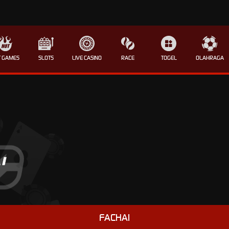
T GAMES
SLOTS
LIVE CASINO
RACE
TOGEL
OLAHRAGA
ha****36 Berhasil Withdraw IDR 6.413.000
FACHAI