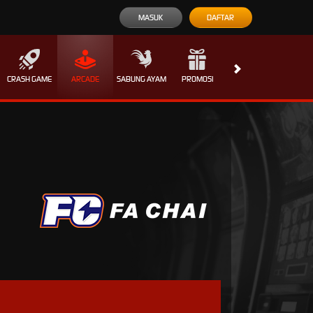
MASUK
DAFTAR
CRASH GAME
ARCADE
SABUNG AYAM
PROMOSI