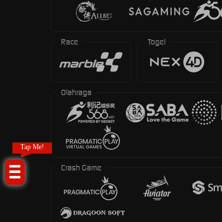
Race
Togel
Olahraga
Tap Me!
Crash Game