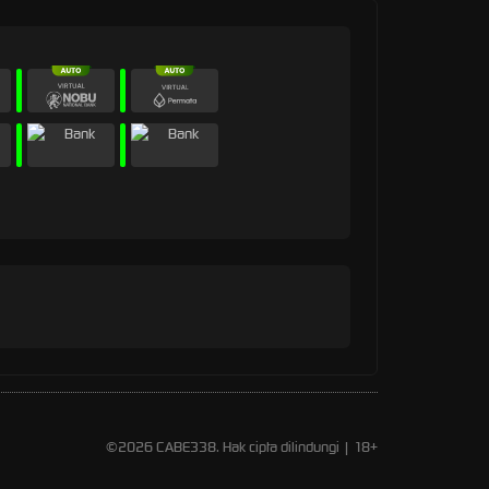
©2026 CABE338. Hak cipta dilindungi | 18+