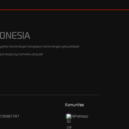
DONESIA
mbayarkan kemenangan berapapun kemenangan yang didapat.
ot langsung memakai uang asli.
Komunitas
236961787
Whatsapp