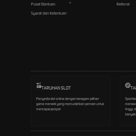
Pusat Bantuan
Referral
Syarat dan Ketentuan
TARUHAN SLOT
TA
Penyedia slot online dengan beragam pilihan
Sportsb
game menarik yang memudahkan pemain untuk
menawar
mencapai jackpot
tinggi,
banyak 