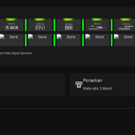
an tidak dapat diproses
Penarikan
Rata-rata 3 Menit