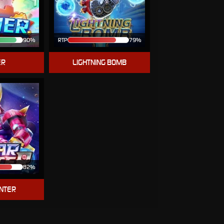
90%
RTP
79%
ER
LIGHTNING BOMB
82%
NTER