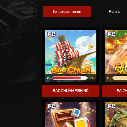
Semua permainan
Fishing
RTP
82%
RTP
BAO CHUAN FISHING
FA C