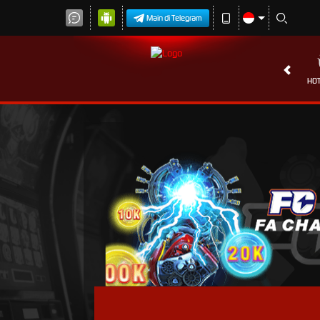
Main di Telegram
HO