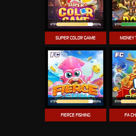
RTP
86%
RTP
SUPER COLOR GAME
MONEY 
RTP
89%
RTP
FIERCE FISHING
FA CH