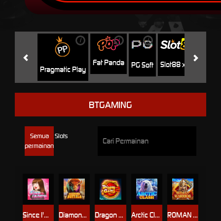
i
i
i
i
i
Facha
Fat Panda
Slot88 x PP
PG Soft
Pragmatic Play
BTGAMING
Semua
Slots
permainan
Since I'm here
Diamond buffalo
Dragon Gem2
Arctic Clash
ROMAN WARRIOR