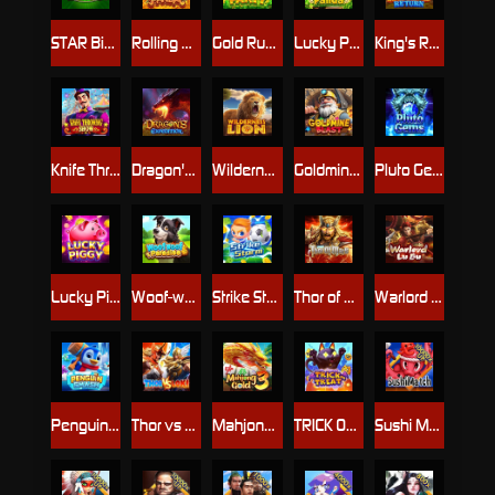
STAR Bingo
Rolling Panda
Gold Rush Party
Lucky Panda
King's Return
Knife Throwing Show
Dragon's Expedition
Wilderness Lion
Goldmine Blast
Pluto Gems
Lucky Piggy
Woof-woof Paradise
Strike Storm
Thor of Mars
Warlord Lu Bu
Penguin Smash
Thor vs Loki
Mahjong Gold 3
TRICK OR TREAT
Sushi Match