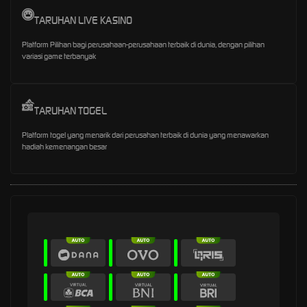
TARUHAN LIVE KASINO
Platform Pilihan bagi perusahaan-perusahaan terbaik di dunia, dengan pilihan
variasi game terbanyak
TARUHAN TOGEL
Platform togel yang menarik dari perusahan terbaik di dunia yang menawarkan
hadiah kemenangan besar