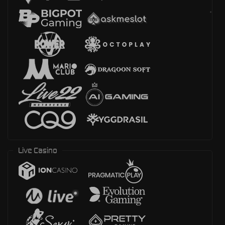
Live Casino