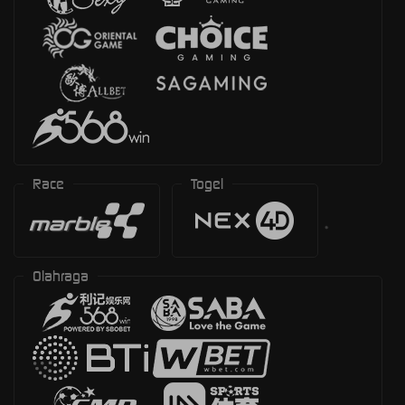
Race
Togel
Olahraga