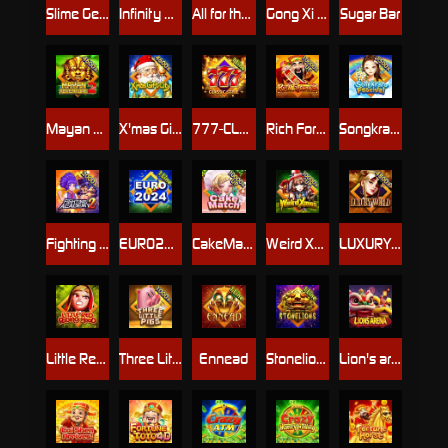
Slime Gem
Infinity Mining
All for the Winner
Gong Xi Fa Cai
Sugar Bar
Mayan Adventure2
X'mas Gift City
777-CLASSIC STYLE
Rich Fortune 2
Songkran Festival
Fighting Academy 2
EURO2024
CakeMatch
Weird Xmas
LUXURY WORLD
Little Red Riding Hood
Three Little Pigs
Ennead
Stonelions
Lion's area