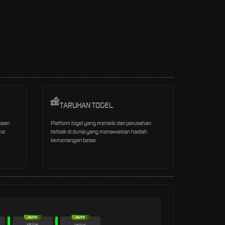
TARUHAN TOGEL
haan
Platform togel yang menarik dari perusahan
ame
terbaik di dunia yang menawarkan hadiah
kemenangan besar