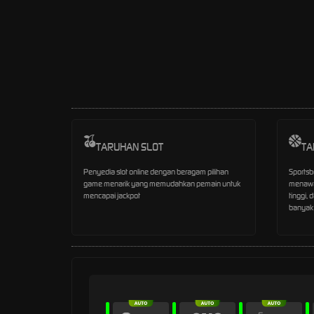
TARUHAN SLOT
TA
Penyedia slot online dengan beragam pilihan
Sportsb
game menarik yang memudahkan pemain untuk
menawar
mencapai jackpot
tinggi,
banyak 