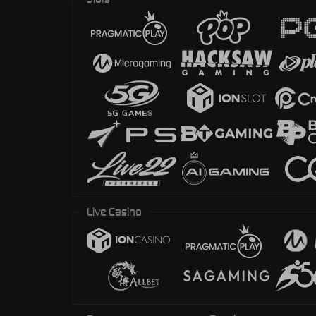
Live Casino