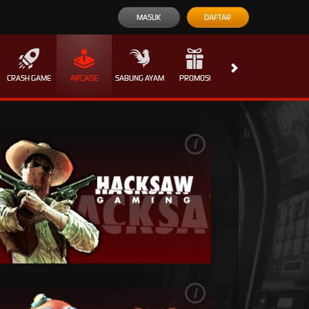
MASUK
DAFTAR
CRASH GAME
ARCADE
SABUNG AYAM
PROMOSI
i
i