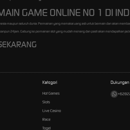
IN GAME ONLINE NO 1 DI IN
onesia maupun seluruh dunia. Permainan yang memakai uang asli untuk bermain dan akan me
panpun 24jam. Gabung ke permainan slot yang mudah menang dan pasti akan mendapatkan jackp
 SEKARANG
Kategori
Dukungan
Hot Games
+6282
Slots
Live Casino
Race
Togel