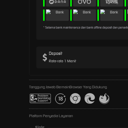
* Selama bank maintenance dan bank offline deposit dan penarik
Deposit
Rata-rata 1 Menit
Tanggung Jawab Bermain
Browser Yang Didukung
Platform Penyedia Layanan
Slots