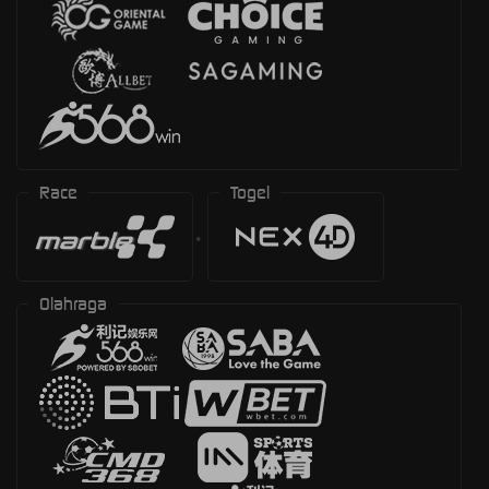
Race
Togel
Olahraga