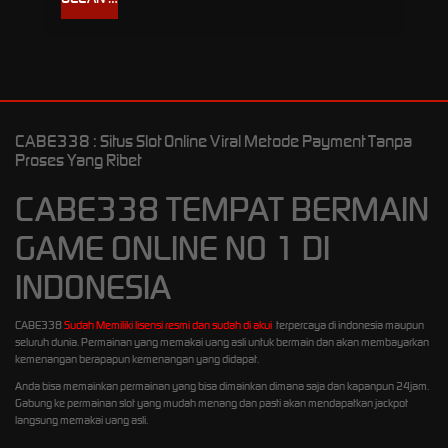
CABE338 : Situs Slot Online Viral Metode Payment Tanpa
Proses Yang Ribet
CABE338 TEMPAT BERMAIN
GAME ONLINE NO 1 DI
INDONESIA
CABE338
Sudah Memiliki lisensi resmi dan sudah di akui
terpercaya di indonesia maupun
seluruh dunia. Permainan yang memakai uang asli untuk bermain dan akan membayarkan
kemenangan berapapun kemenangan yang didapat.
Anda bisa memainkan permainan yang bisa dimainkan dimana saja dan kapanpun 24jam.
Gabung ke permainan slot yang mudah menang dan pasti akan mendapatkan jackpot
langsung memakai uang asli.