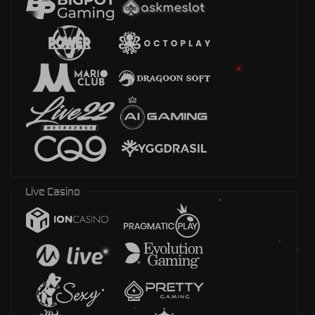
Live Casino