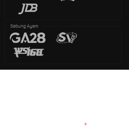
Sabung Ayam