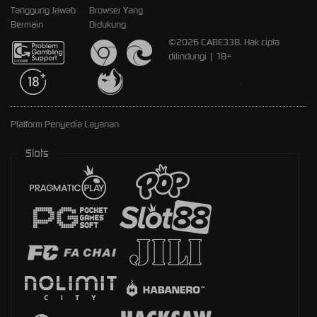
Tanggung Jawab
Browser Yang
Bermain
Didukung
©2026 CABE338. Hak cipta
dilindungi | 18+
Platform Penyedia Layanan
Slots