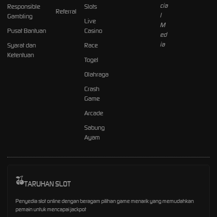
Responsible
Slots
Referral
Gambling
Live
Pusat Bantuan
Casino
Syarat dan
Race
Ketentuan
Togel
Olahraga
Crash
Game
Arcade
Sabung
Ayam
TARUHAN SLOT
Penyedia slot online dengan beragam pilihan game menarik yang memudahkan
pemain untuk mencapai jackpot