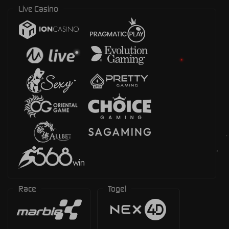
Live Casino
Race
Togel