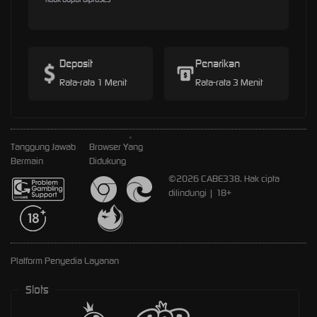
Deposit
Penarikan
Rata-rata 1 Menit
Rata-rata 3 Menit
Tanggung Jawab
Browser Yang
Bermain
Didukung
©2026 CABE338. Hak cipta
dilindungi | 18+
Platform Penyedia Layanan
Slots