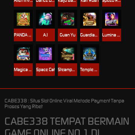
Alien Invasion
Dance Dance Dance
Kaiju Battle
Kart Rush
Speed Runner
PANDA BLESSING
A.I
Guan Yu
Guardian of Gold
Lumina Drift
Magica Owl
Space Cat
Steampunk Heist
Temple of Horus
CABE338 : Situs Slot Online Viral Metode Payment Tanpa
Proses Yang Ribet
CABE338 TEMPAT BERMAIN
GAME ONLINE NO 1 DI