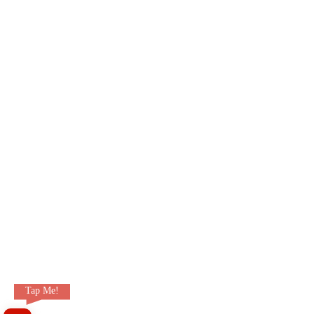
Tap Me!