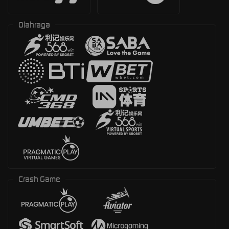
Olahraga
Crash Game