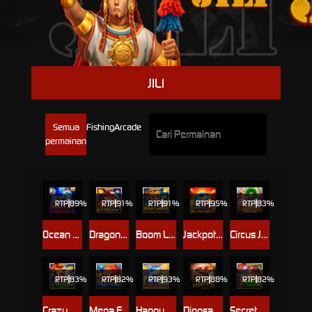
JILI
Semua
Fishing
Arcade
permainan
RTP
89%
RTP
91%
RTP
91%
RTP
95%
RTP
83%
Ocean King Jackpot
Dragon Fortune
Boom Legend
Jackpot Fishing 2
Circus Jackpot
RTP
83%
RTP
82%
RTP
93%
RTP
88%
RTP
82%
Crazy Hunter
Mega Fishing
Happy Fishing
Dinosaur Tycoon II
Secret Treasure