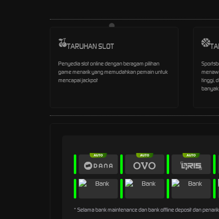
TARUHAN SLOT
TA
Penyedia slot online dengan beragam pilihan
Sportsb
game menarik yang memudahkan pemain untuk
menawar
mencapai jackpot
tinggi,
banyak 
* Selama bank maintenance dan bank offline deposit dan penarik