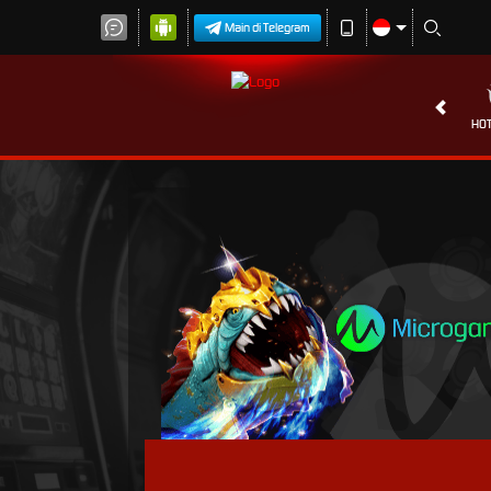
Main di Telegram
HO