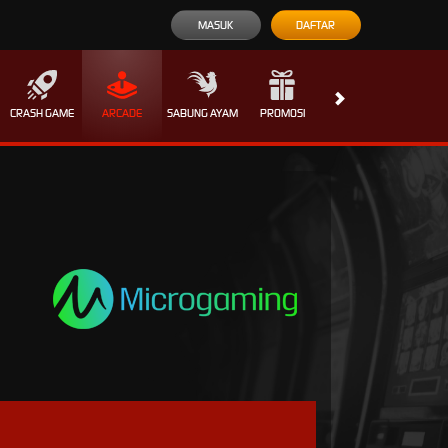
MASUK
DAFTAR
CRASH GAME
ARCADE
SABUNG AYAM
PROMOSI