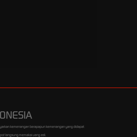
DONESIA
mbayarkan kemenangan berapapun kemenangan yang didapat.
ot langsung memakai uang asli.