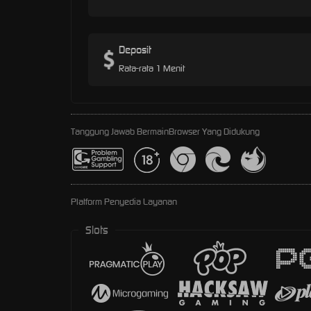
Deposit
Rata-rata 1 Menit
Tanggung Jawab Bermain
Browser Yang Didukung
Platform Penyedia Layanan
Slots