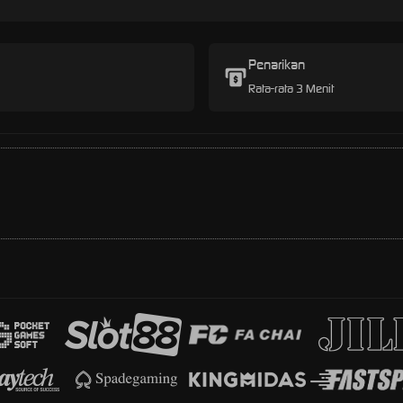
Penarikan
Rata-rata 3 Menit