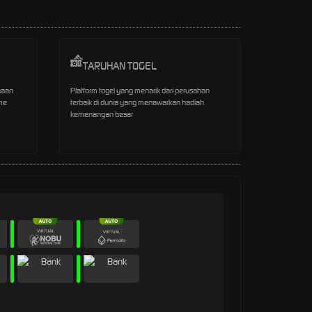
TARUHAN TOGEL
haan
Platform togel yang menarik dari perusahan
ame
terbaik di dunia yang menawarkan hadiah
kemenangan besar