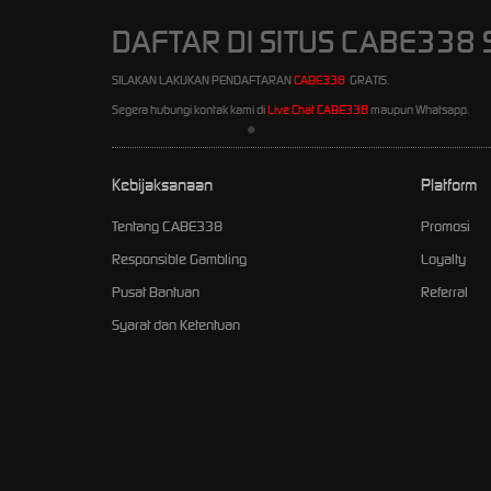
DAFTAR DI SITUS CABE338
SILAKAN LAKUKAN PENDAFTARAN
CABE338
GRATIS.
Segera hubungi kontak kami di
Live Chat CABE338
maupun Whatsapp.
Kebijaksanaan
Platform
Tentang CABE338
Promosi
Responsible Gambling
Loyalty
Pusat Bantuan
Referral
Syarat dan Ketentuan