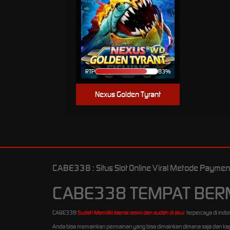
RTP
83%
Nexus Golden Tyrant
CABE338 : Situs Slot Online Viral Metode Paymen
CABE338 TEMPAT BERMA
CABE338
Sudah Memiliki lisensi resmi dan sudah di akui
terpercaya di ind
Anda bisa memainkan permainan yang bisa dimainkan dimana saja dan ka